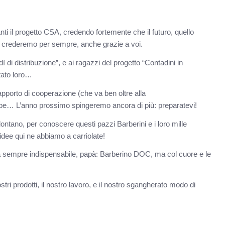
nti il progetto CSA, credendo fortemente che il futuro, quello
 Ci crederemo per sempre, anche grazie a voi.
 di distribuzione”, e ai ragazzi del progetto “Contadini in
tato loro…
apporto di cooperazione (che va ben oltre alla
pe… L’anno prossimo spingeremo ancora di più: preparatevi!
lontano, per conoscere questi pazzi Barberini e i loro mille
 idee qui ne abbiamo a carriolate!
, ma sempre indispensabile, papà: Barberino DOC, ma col cuore e le
tri prodotti, il nostro lavoro, e il nostro sgangherato modo di