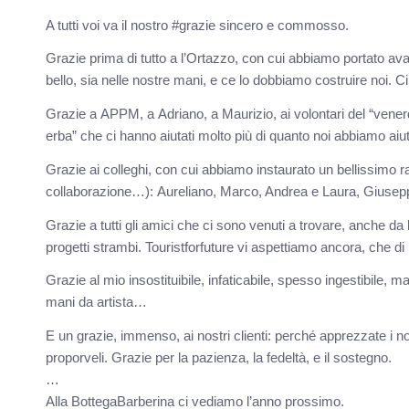
A tutti voi va il nostro #grazie sincero e commosso.
Grazie prima di tutto a l’Ortazzo, con cui abbiamo portato ava
bello, sia nelle nostre mani, e ce lo dobbiamo costruire noi.
Grazie a APPM, a Adriano, a Maurizio, ai volontari del “venerdì
erba” che ci hanno aiutati molto più di quanto noi abbiamo aiu
Grazie ai colleghi, con cui abbiamo instaurato un bellissimo r
collaborazione…): Aureliano, Marco, Andrea e Laura, Giusep
Grazie a tutti gli amici che ci sono venuti a trovare, anche da 
progetti strambi. Touristforfuture vi aspettiamo ancora, che di
Grazie al mio insostituibile, infaticabile, spesso ingestibile
mani da artista…
E un grazie, immenso, ai nostri clienti: perché apprezzate i nos
proporveli. Grazie per la pazienza, la fedeltà, e il sostegno.
…
Alla BottegaBarberina ci vediamo l’anno prossimo.