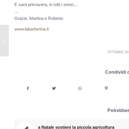
E sarà primavera, in tutti i sensi…
…
Grazie, Martina e Roberto
www.labarberina.it
relax…
/
OTTOBRE 30,
Condividi 
Potrebber
a Natale sostieni la piccola agricoltura