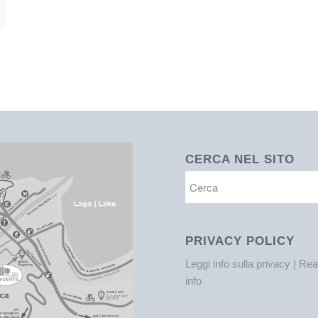
CERCA NEL SITO
PRIVACY POLICY
Leggi info sulla privacy | Re
info