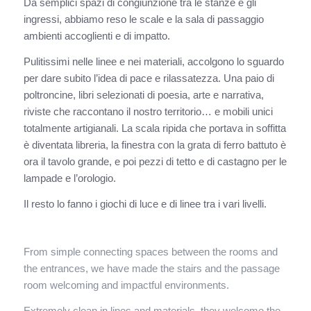
Da semplici spazi di congiunzione tra le stanze e gli
ingressi, abbiamo reso le scale e la sala di passaggio
ambienti accoglienti e di impatto.
Pulitissimi nelle linee e nei materiali, accolgono lo sguardo
per dare subito l’idea di pace e rilassatezza. Una paio di
poltroncine, libri selezionati di poesia, arte e narrativa,
riviste che raccontano il nostro territorio… e mobili unici
totalmente artigianali. La scala ripida che portava in soffitta
è diventata libreria, la finestra con la grata di ferro battuto è
ora il tavolo grande, e poi pezzi di tetto e di castagno per le
lampade e l’orologio.
Il resto lo fanno i giochi di luce e di linee tra i vari livelli.
From simple connecting spaces between the rooms and
the entrances, we have made the stairs and the passage
room welcoming and impactful environments.
Extremely clean in lines and materials, they welcome the