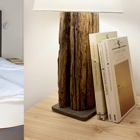
ouse
riendly