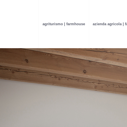
agriturismo | farmhouse
azienda agricola | 
un agriturismo minimalist
sobrio, a b
impatto ambienta