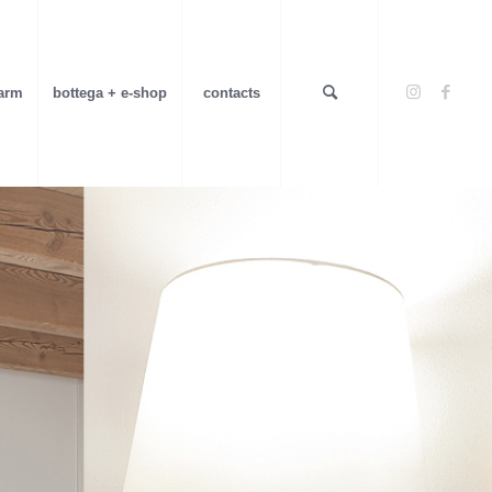
farm
bottega + e-shop
contacts
a
asso
le