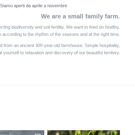
io. Siamo aperti da aprile a novembre
We are a small family farm.
ting biodiversity and soil fertility. We want to feed on healthy,
n according to the rhythm of the seasons and at the right time.
 from an ancient 300-year-old farmhouse. Simple hospitality,
yourself to relaxation and discovery of our beautiful territory.
la_bar
Racconti
su di noi
nostra p
agricoltu
nostra os
contadin
nell'anti
rustico d
famiglia.
Calceran
Lago (T