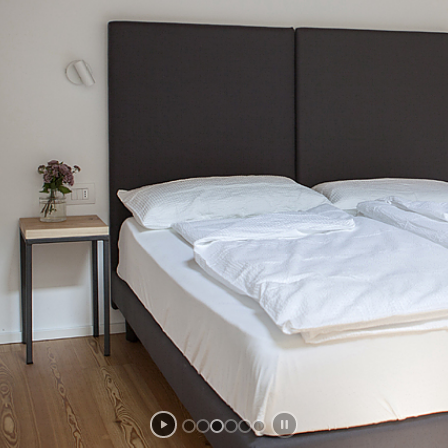
a minimal style farmh
eco f