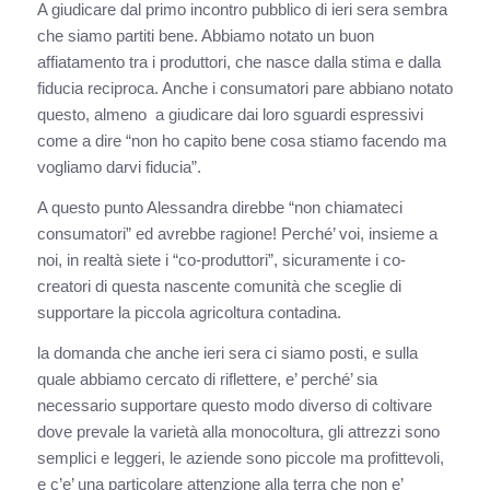
A giudicare dal primo incontro pubblico di ieri sera sembra
che siamo partiti bene. Abbiamo notato un buon
affiatamento tra i produttori, che nasce dalla stima e dalla
fiducia reciproca. Anche i consumatori pare abbiano notato
questo, almeno a giudicare dai loro sguardi espressivi
come a dire “non ho capito bene cosa stiamo facendo ma
vogliamo darvi fiducia”.
A questo punto Alessandra direbbe “non chiamateci
consumatori” ed avrebbe ragione! Perché’ voi, insieme a
noi, in realtà siete i “co-produttori”, sicuramente i co-
creatori di questa nascente comunità che sceglie di
supportare la piccola agricoltura contadina.
la domanda che anche ieri sera ci siamo posti, e sulla
quale abbiamo cercato di riflettere, e’ perché’ sia
necessario supportare questo modo diverso di coltivare
dove prevale la varietà alla monocoltura, gli attrezzi sono
semplici e leggeri, le aziende sono piccole ma profittevoli,
e c’e’ una particolare attenzione alla terra che non e’