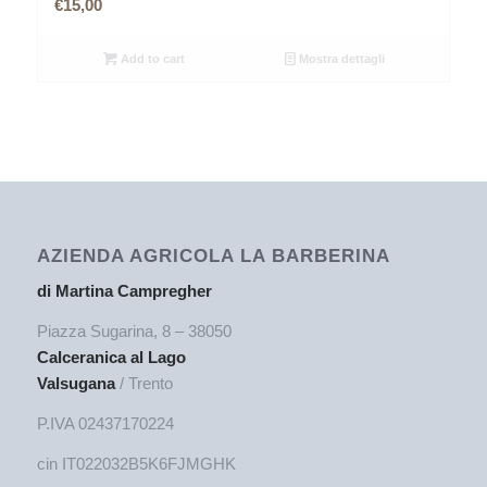
€
15,00
Add to cart
Mostra dettagli
AZIENDA AGRICOLA LA BARBERINA
di Martina Campregher
Piazza Sugarina, 8 – 38050
Calceranica al Lago
Valsugana
/ Trento
P.IVA 02437170224
cin IT022032B5K6FJMGHK