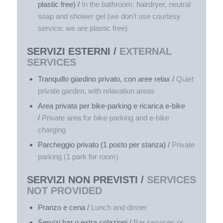
plastic free) /
In the bathroom: hairdryer, n
eutral
soap and shower gel (we don’t use courtesy
service: we are plastic free)
SERVIZI ESTERNI /
EXTERNAL
SERVICES
Tranquillo giardino privato, con aree relax /
Quiet
private garden, with relaxation areas
Area privata per bike-parking e ricarica e-bike
/
Private area for bike-parking and e-bike
charging
Parcheggio privato (1 posto per stanza) /
Private
parking (1 park for room)
SERVIZI NON PREVISTI /
SERVICES
NOT PROVIDED
Pranzo e cena /
Lunch and dinner
Servizi bar o extra colazioni /
Bar services or